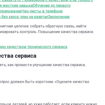
 и жесткие навыки
Обучение до первого
 приложение
Чек-листы в телефоне
без хаоса: план на квартал
Заключение
онятная цепочка: собрать обратную связь, найти
атизировать контроль. Повышение качества сервиса
нию качеством технического сервиса
.
ества сервиса
ять, как провести улучшение качества сервиса.
 Вопрос должен быть коротким: «Оцените качество
ольше деталей, но хуже работает, если клиенту нужно