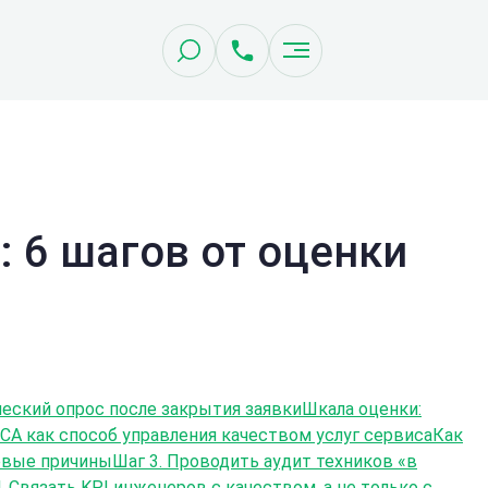
: 6 шагов от оценки
еский опрос после закрытия заявки
Шкала оценки:
A как способ управления качеством услуг сервиса
Как
евые причины
Шаг 3. Проводить аудит техников «в
. Связать KPI инженеров с качеством, а не только с