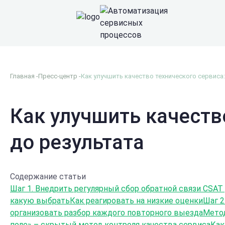
Главная
Пресс-центр
Как улучшить качество технического сервиса:
Как улучшить качеств
до результата
Содержание статьи
Шаг 1. Внедрить регулярный сбор обратной связи CSAT
какую выбрать
Как реагировать на низкие оценки
Шаг 2
организовать разбор каждого повторного выезда
Метод
поле» – скрытый метод контроля качества сервиса
Как