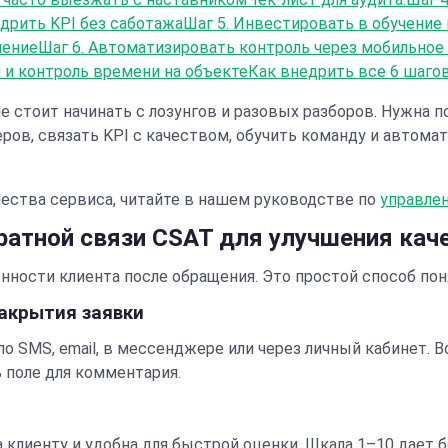
дрить KPI без саботажа
Шаг 5. Инвестировать в обучение
чение
Шаг 6. Автоматизировать контроль через мобильное
 и контроль времени на объекте
Как внедрить все 6 шагов 
е стоит начинать с лозунгов и разовых разборов. Нужна п
ров, связать KPI с качеством, обучить команду и автом
чества сервиса, читайте в нашем руководстве по
управле
ратной связи CSAT для улучшения кач
ренности клиента после обращения. Это простой способ пон
закрытия заявки
по SMS, email, в мессенджере или через личный кабинет.
 поле для комментария.
 клиенту и удобна для быстрой оценки. Шкала 1–10 дает б