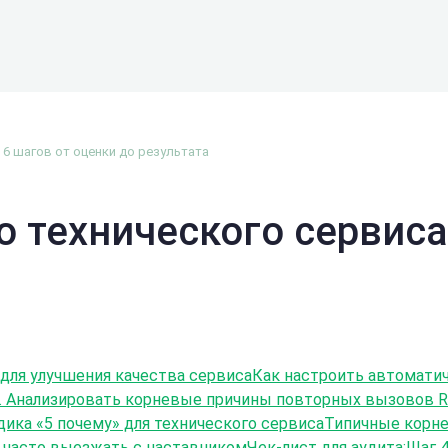
 6 шагов от оценки до результата
о технического сервиса
 для улучшения качества сервиса
Как настроить автоматич
. Анализировать корневые причины повторных вызовов RC
ика «5 почему» для технического сервиса
Типичные корн
 часто выезжать с наставником
Чек-лист для аудита:
Шаг 4