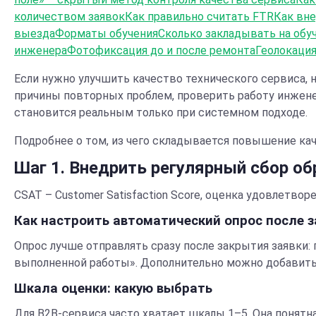
количеством заявок
Как правильно считать FTR
Как вне
выезда
Форматы обучения
Сколько закладывать на обу
инженера
Фотофиксация до и после ремонта
Геолокация
Если нужно улучшить качество технического сервиса, н
причины повторных проблем, проверить работу инжене
становится реальным только при системном подходе.
Подробнее о том, из чего складывается повышение ка
Шаг 1. Внедрить регулярный сбор об
CSAT – Customer Satisfaction Score, оценка удовлетво
Как настроить автоматический опрос после 
Опрос лучше отправлять сразу после закрытия заявки: 
выполненной работы». Дополнительно можно добавить
Шкала оценки: какую выбрать
Для B2B-сервиса часто хватает шкалы 1–5. Она понятна