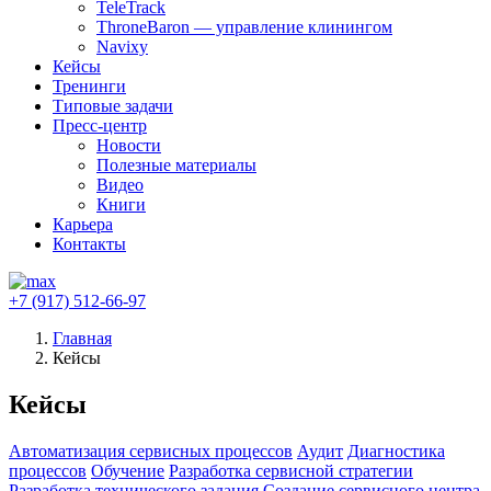
TeleTrack
ThroneBaron — управление клинингом
Navixy
Кейсы
Тренинги
Типовые задачи
Пресс-центр
Новости
Полезные материалы
Видео
Книги
Карьера
Контакты
+7 (917) 512-66-97
Главная
Кейсы
Кейсы
Автоматизация сервисных процессов
Аудит
Диагностика
процессов
Обучение
Разработка сервисной стратегии
Разработка технического задания
Создание сервисного центра