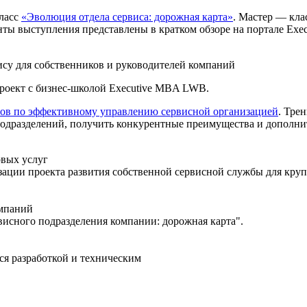
класс
«Эволюция отдела сервиса: дорожная карта»
. Мастер — кл
 выступления представлены в кратком обзоре на портале Execu
ису для собственников и руководителей компаний
роект с бизнес-школой Executive MBA LWB.
ов по эффективному управлению сервисной организацией
. Тре
одразделений, получить конкурентные преимущества и дополни
вых услуг
зации проекта развития собственной сервисной службы для кру
омпаний
висного подразделения компании: дорожная карта".
я разработкой и техническим