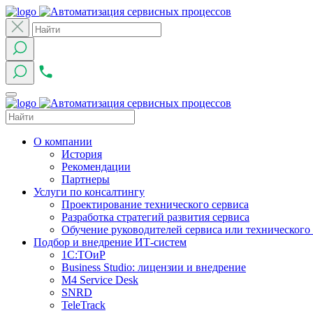
О компании
История
Рекомендации
Партнеры
Услуги по консалтингу
Проектирование технического сервиса
Разработка стратегий развития сервиса
Обучение руководителей сервиса или технического
Подбор и внедрение ИТ-систем
1C:ТОиР
Business Studio: лицензии и внедрение
M4 Service Desk
SNRD
TeleTrack