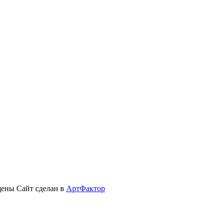
щены
Сайт сделан в
АртФактор