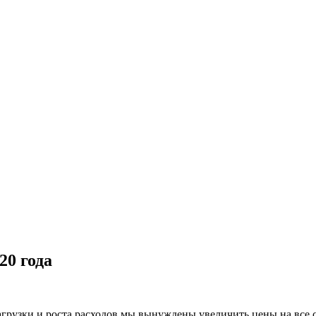
20 года
агрузки и роста расходов мы вынуждены увеличить цены на все 