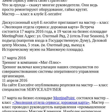
Зачем сервису иметь свою стратегию?
Что за ерунда – скажут многие руководители. Они ведь
просто ремонтируют оборудование, гайки крутят.
Мастер — класс в клубе E-xecutive
Дискуссионный клуб E-xecutive приглашает на мастер – класс
«Эволюция отдела сервиса: дорожная карта» Встреча
состоится 17 марта 2016 года, в 19 часов на бизнес-площадке
MeetingPoint Адрес: ул. Охотный Ряд, 2 (отель Four Seasons), 9
подъезд (напротив входа в Государственную Думу), Деловой
центр Москва, 5 этаж. (м. Охотный ряд, выход к
Историческому музею на Манежную площадь).
17 марта 2016
Тренинг в компании «Миг-Плюс»
Тренинг включал консультации наших специалистов по
совершенствованию системы оперативного управления
организации.
11 апреля 2016
На сайте Executive опубликована рецензия на мастер — класс
специалистов SERVICEADVISER
17 марта на бизнес-площадке
MeetingPoint
состоялся мастер –
класс
«Эволюция отдела сервиса: дорожная карта»
. Мастер —
класс проводил руководитель направления «промышленное
оборудование» Максим Клемешов. Наиболее интересные